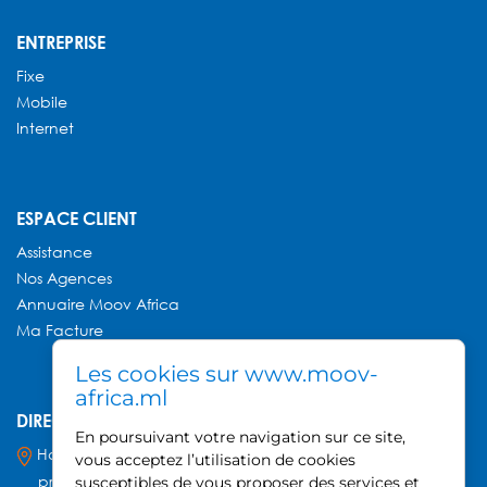
ENTREPRISE
Fixe
Mobile
Internet
ESPACE CLIENT
Assistance
Nos Agences
Annuaire
Moov Africa
Ma Facture
Les cookies sur www.moov-
africa.ml
DIRECTION GÉNÉRALE MOOV AFRICA
En poursuivant votre navigation sur ce site,
Hamdallaye ACI 2000,
vous acceptez l’utilisation de cookies
près du Palais des Sports
susceptibles de vous proposer des services et