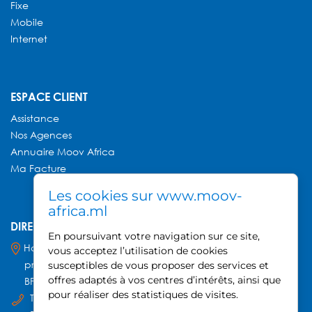
Fixe
Mobile
Internet
ESPACE CLIENT
Assistance
Nos Agences
Annuaire
Moov Africa
Ma Facture
Les cookies sur www.moov-
africa.ml
DIRECTION GÉNÉRALE MOOV AFRICA
En poursuivant votre navigation sur ce site,
Hamdallaye ACI 2000,
vous acceptez l’utilisation de cookies
près du Palais des Sports
susceptibles de vous proposer des services et
offres adaptés à vos centres d’intérêts, ainsi que
BP 740, Bamako - Mali
pour réaliser des statistiques de visites.
Tel : +223 20 21 52 80