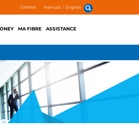
Contact
Francais
|
English
ONEY
MA FIBRE
ASSISTANCE