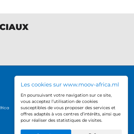
OCIAUX
DIRECTION GÉNÉRALE MOOV
Les cookies sur www.moov-africa.ml
AFRICA
En poursuivant votre navigation sur ce site,
Hamdallaye ACI 2000,
vous acceptez l’utilisation de cookies
près du Palais des Sports
frica
susceptibles de vous proposer des services et
offres adaptés à vos centres d’intérêts, ainsi que
BP 740, Bamako - Mali
pour réaliser des statistiques de visites.
Tel : +223 20 21 52 80
Fax : +223 20 21 30 22