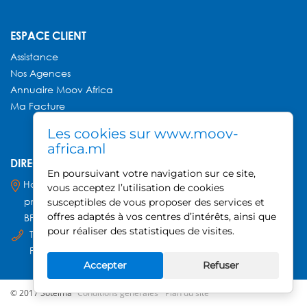
ESPACE CLIENT
Assistance
Nos Agences
Annuaire
Moov Africa
Ma Facture
Les cookies sur www.moov-
africa.ml
DIRECTION GÉNÉRALE MOOV AFRICA
En poursuivant votre navigation sur ce site,
Hamdallaye ACI 2000,
vous acceptez l’utilisation de cookies
près du Palais des Sports
susceptibles de vous proposer des services et
offres adaptés à vos centres d’intérêts, ainsi que
BP 740, Bamako - Mali
pour réaliser des statistiques de visites.
Tel : +223 20 21 52 80
Fax : +223 20 21 30 22
Accepter
Refuser
© 2017 Sotelma
Conditions générales
Plan du site