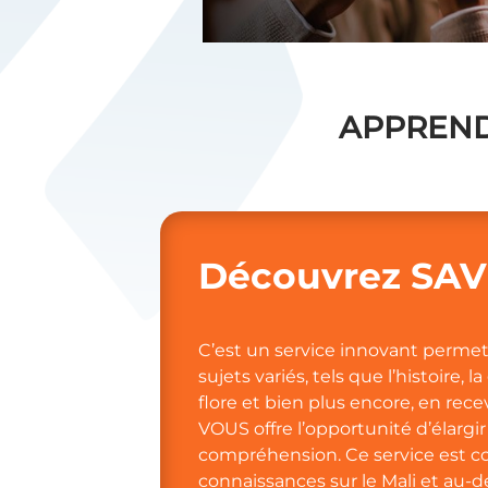
APPREND
Découvrez SAVI
C’est un service innovant perme
sujets variés, tels que l’histoire, 
flore et bien plus encore, en rec
VOUS offre l’opportunité d’élargir
compréhension. Ce service est co
connaissances sur le Mali et au-d