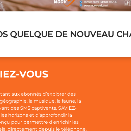
S QUELQUE DE NOUVEAU CHA
EZ-VOUS​​
ttant aux abonnés d’explorer des
la géographie, la musique, la faune, la
evant des SMS captivants. SAVIEZ-
 les horizons et d’approfondir la
nçu pour permettre d’enrichir les
elà, directement depuis le téléphone.