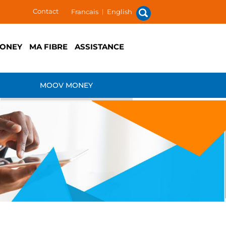
Contact
Francais
|
English
ONEY
MA FIBRE
ASSISTANCE
MOOV MONEY